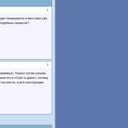
1
ядит неаккуратно и местами уже
 подобных нюансов?
2
напрямую. Только потом узнали,
зали его в «Свет в доме», потому
тал мягче, а вся конструкция