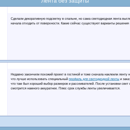
Лента без защиты
Сделали декоративную подсветку в спальне, но сама светодиодная лента выгл
начала отходить от поверхности. Какие сейчас существуют варианты решения
Недавно закончили похожий проект в гостиной и тоже сначала наклеили ленту 
что лучше использовать специальный
профиль для светодиодной ленты
и зака
что там был хороший выбор размеров и рассеивателей. После установки свет с
смотрится намного аккуратнее. Плюс срок службы ленты увеличивается.