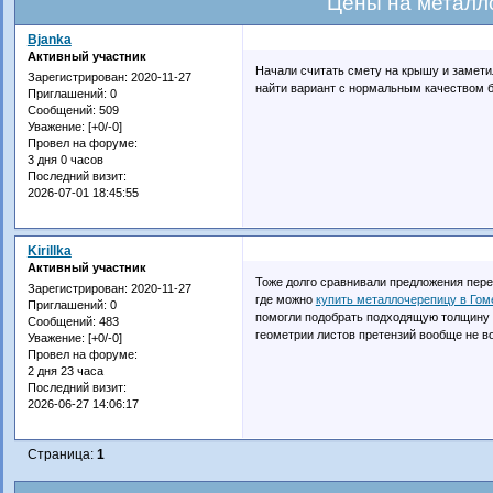
Цены на металл
Bjanka
Активный участник
Начали считать смету на крышу и замети
Зарегистрирован
: 2020-11-27
найти вариант с нормальным качеством б
Приглашений:
0
Сообщений:
509
Уважение:
[+0/-0]
Провел на форуме:
3 дня 0 часов
Последний визит:
2026-07-01 18:45:55
Kirillka
Активный участник
Тоже долго сравнивали предложения пере
Зарегистрирован
: 2020-11-27
где можно
купить металлочерепицу в Гом
Приглашений:
0
помогли подобрать подходящую толщину м
Сообщений:
483
геометрии листов претензий вообще не во
Уважение:
[+0/-0]
Провел на форуме:
2 дня 23 часа
Последний визит:
2026-06-27 14:06:17
Страница:
1