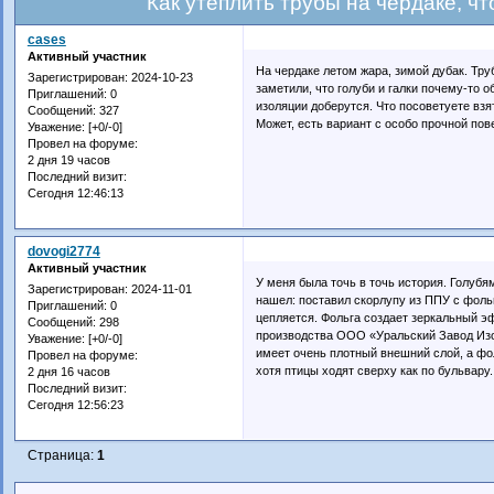
Как утеплить трубы на чердаке, ч
cases
Активный участник
На чердаке летом жара, зимой дубак. Тру
Зарегистрирован
: 2024-10-23
заметили, что голуби и галки почему-то о
Приглашений:
0
изоляции доберутся. Что посоветуете взя
Сообщений:
327
Может, есть вариант с особо прочной по
Уважение:
[+0/-0]
Провел на форуме:
2 дня 19 часов
Последний визит:
Сегодня 12:46:13
dovogi2774
Активный участник
У меня была точь в точь история. Голуб
Зарегистрирован
: 2024-11-01
нашел: поставил скорлупу из ППУ с фольг
Приглашений:
0
цепляется. Фольга создает зеркальный эф
Сообщений:
298
производства ООО «Уральский Завод Изо
Уважение:
[+0/-0]
имеет очень плотный внешний слой, а фол
Провел на форуме:
хотя птицы ходят сверху как по бульвару.
2 дня 16 часов
Последний визит:
Сегодня 12:56:23
Страница:
1