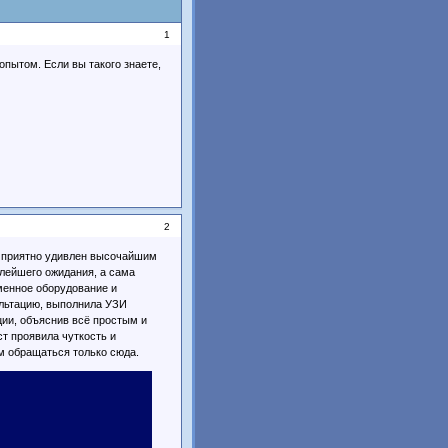
1
опытом. Если вы такого знаете,
2
л приятно удивлен высочайшим
алейшего ожидания, а сама
еменное оборудование и
льтацию, выполнила УЗИ
ии, объяснив всё простым и
т проявила чуткость и
ем обращаться только сюда.