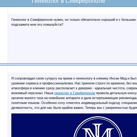
Гинеколог в Симферополе
Гинеколог в Симферополе нужен, но только обязательно хороший и с большим 
подскажите мне его пожалуйста?
Я сопровождал свою супругу на прием к гинекологу в клинику Инсан Мед и бы
уровнем сервиса и профессионализма. Нас приняли строго по времени, без м
атмосфера в клинике сразу располагает к доверию - идеальная чистота, совр
вежливый персонал. Наша
гинеколог в Симферополе
провела детальную консу
органов малого таза на новейшем аппарате и дала исчерпывающие рекомендац
понятным языком. Особенно хочу отметить индивидуальный подход: специалис
деликатность, что для нас было крайне важно. Теперь мы с уверенностью буд