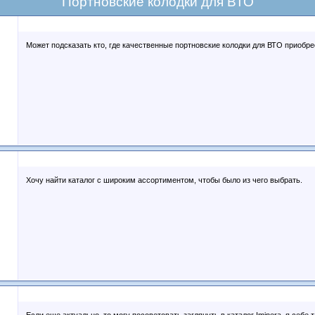
Портновские колодки для ВТО
Может подсказать кто, где качественные портновские колодки для ВТО приобр
Хочу найти каталог с широким ассортиментом, чтобы было из чего выбрать.
Если еще актуально, то могу посоветовать заглянуть в каталог Iminera, я себе