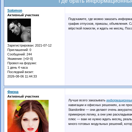
Где брать информационны
Solomon
Активный участник
Подскажите, где можно заказать информа
график отпусков, приказы, объявления. С
вёрсткой помогли, и ждать не месяц. По
Зарегистрирован
: 2021-07-12
Приглашений:
0
Сообщений:
244
Уважение:
[+0/-0]
Провел на форуме:
1 день 4 часа
Последний визит:
2026-08-06 11:44:33
Фиона
Активный участник
Лучше всего заказывать
информационны
навигации и офисных решениях, а не про
Standonline — они делают очень аккуратн
примерную логику, а они уже раскладыва
плюс — вам не нужно ждать месяц, реальн
много готовых модульных решений, котор