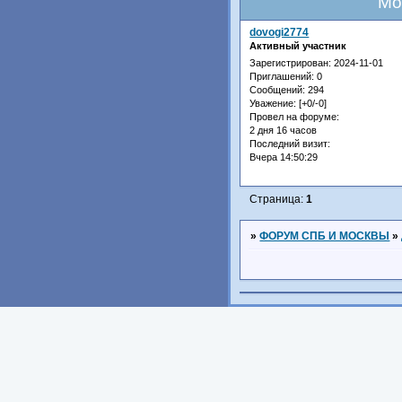
Мо
dovogi2774
Активный участник
Зарегистрирован
: 2024-11-01
Приглашений:
0
Сообщений:
294
Уважение:
[+0/-0]
Провел на форуме:
2 дня 16 часов
Последний визит:
Вчера 14:50:29
Страница:
1
»
ФОРУМ СПБ И МОСКВЫ
»