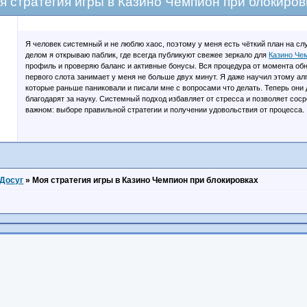
я стратегия игры в Казино Чемпион при блокиров
Я человек системный и не люблю хаос, поэтому у меня есть чёткий план на с
делом я открываю паблик, где всегда публикуют свежее зеркало для
Казино Че
профиль и проверяю баланс и активные бонусы. Вся процедура от момента об
первого слота занимает у меня не больше двух минут. Я даже научил этому ал
которые раньше паниковали и писали мне с вопросами что делать. Теперь они
благодарят за науку. Системный подход избавляет от стресса и позволяет сос
важном: выборе правильной стратегии и получении удовольствия от процесса.
Досуг
»
Моя стратегия игры в Казино Чемпион при блокировках