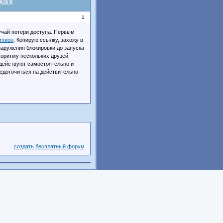
ках
1
лучай потери доступа. Первым
мпион
. Копирую ссылку, захожу в
наружения блокировки до запуска
горитму нескольких друзей,
 действуют самостоятельно и
редоточиться на действительно
создать бесплатный форум