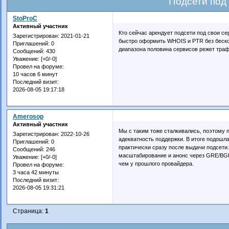
Подсети под
StoProC
Активный участник
Кто сейчас арендует подсети под свои с
Зарегистрирован
: 2021-01-21
быстро оформить WHOIS и PTR без бескон
Приглашений:
0
диапазона половина сервисов режет траф
Сообщений:
430
Уважение:
[+0/-0]
Провел на форуме:
10 часов 6 минут
Последний визит:
2026-08-05 19:17:18
Amerosop
Активный участник
Мы с таким тоже сталкивались, поэтому 
Зарегистрирован
: 2022-10-26
адекватность поддержки. В итоге подошл
Приглашений:
0
практически сразу после выдачи подсети
Сообщений:
246
масштабирование и анонс через GRE/BGP
Уважение:
[+0/-0]
чем у прошлого провайдера.
Провел на форуме:
3 часа 42 минуты
Последний визит:
2026-08-05 19:31:21
Страница:
1