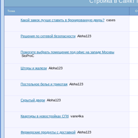
Стройка в Санкт
Тема
О
Какой замок лучше ставить в бронированную дверь?
cases
Решения по сетевой безопасности
Aloha123
Помогите выбрать помещение под офис на западе Москвы
StoProC
Шторы и жалюзи
Aloha123
Постельное белье и трикотаж
Aloha123
Скрытый двери
Aloha123
Квартиры в новостройках СПб
vane4ka
Фермерские продукты с доставкой
Aloha123