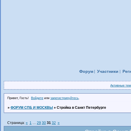
Форум
Участники
Рег
Активные те
Привет, Гость!
Войдите
или
зарегистрируйтесь
.
»
ФОРУМ СПБ И МОСКВЫ
»
Стройка в Санкт Петербурге
Страница:
«
1
…
29
30
31
32
»