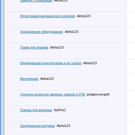
Замена столешницы
Aloha123
Регистрация медицинского изделия
Aloha123
Холодильное оборудование
Aloha123
Ткани для пошива
Aloha123
Юридические консультации и не только
Aloha123
Вентиляция
Aloha123
Срочное вскрытие дверных замков в СПб
potapovsergei0
Пленка для водоема
StoProC
Холодильные витрины
Aloha123