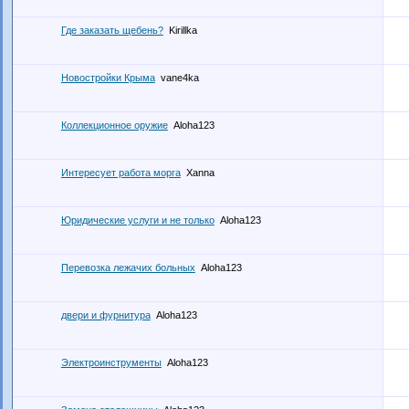
Где заказать щебень?
Kirillka
Новостройки Крыма
vane4ka
Коллекционное оружие
Aloha123
Интересует работа морга
Xanna
Юридические услуги и не только
Aloha123
Перевозка лежачих больных
Aloha123
двери и фурнитура
Aloha123
Электроинструменты
Aloha123