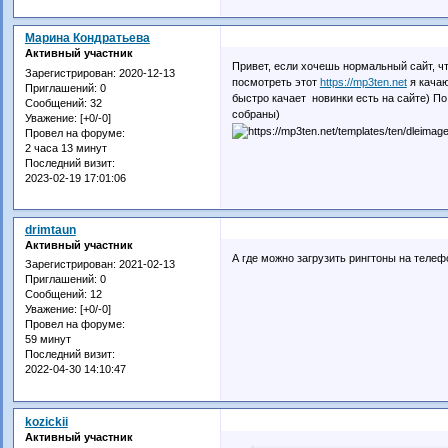
Марина Кондратьева
Активный участник
Привет, если хочешь нормальный сайт, чт
Зарегистрирован
: 2020-12-13
посмотреть этот
https://mp3ten.net
я качаю
Приглашений:
0
быстро качает новинки есть на сайте) П
Сообщений:
32
собраны)
Уважение:
[+0/-0]
Провел на форуме:
2 часа 13 минут
Последний визит:
2023-02-19 17:01:06
drimtaun
Активный участник
А где можно загрузить рингтоны на телеф
Зарегистрирован
: 2021-02-13
Приглашений:
0
Сообщений:
12
Уважение:
[+0/-0]
Провел на форуме:
59 минут
Последний визит:
2022-04-30 14:10:47
kozickii
Активный участник