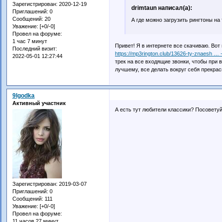
Зарегистрирован
: 2020-12-19
drimtaun написал(а):
Приглашений:
0
Сообщений:
20
А где можно загрузить рингтоны на
Уважение:
[+0/-0]
Провел на форуме:
1 час 7 минут
Привет! Я в интернете все скачиваю. Вот
Последний визит:
https://mp3rington.club/13626-ty-znaesh … -
2022-05-01 12:27:44
трек на все входящие звонки, чтобы при 
лучшему, все делать вокруг себя прекра
9Igodka
Активный участник
А есть тут любители классики? Посовету
Зарегистрирован
: 2019-03-07
Приглашений:
0
Сообщений:
111
Уважение:
[+0/-0]
Провел на форуме:
11 часов 27 минут