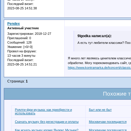
Последний визит:
2023-08-25 14:51:38
Pendex
Активный участник
Зарегистрирован
: 2018-12-27
9Igodka написал(а):
Приглашений:
0
Сообщений:
128
А есть тут любители классики? По
Уважение:
[+0/-0]
Провел на форуме:
13 часов 3 минуты
Я много лет являюсь ценителем классиче
Последний визит:
обработке. Могу порекомендовать сайт, г
2023-08-25 14:51:21
https://www.kontramarka.de/koncerti/classic
Страница:
1
Похожие 
Роялти-фри музыка: как приобрести и
Быт или не быт
использовать
Скачать музыку без регистрации и оплаты
Москвичам посвящается
Как искать музыку кроме Яндекс.Музыки?
Москвичам посвящается