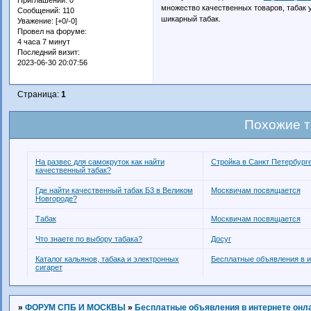
множество качественных товаров, табак 
Сообщений:
110
шикарный табак.
Уважение:
[+0/-0]
Провел на форуме:
4 часа 7 минут
Последний визит:
2023-06-30 20:07:56
Страница:
1
Похожие 
На развес для самокруток как найти
Стройка в Санкт Петербург
качественный табак?
Где найти качественный табак Б3 в Великом
Москвичам посвящается
Новгороде?
Табак
Москвичам посвящается
Что знаете по выбору табака?
Досуг
Каталог кальянов, табака и электронных
Бесплатные объявления в и
сигарет
»
ФОРУМ СПБ И МОСКВЫ
»
Бесплатные объявления в интернете онл