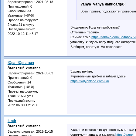
Зарегистрирован
: 2021-03-18
Vanya_vanya написал(а):
Приглашений:
0
Сообщений:
33
Всем привет, подскажите проверенн
Уважение:
[+0/-0]
Провел на форуме:
2 часа 21 минуту
Вирджинию Голд не пробовали?
Последний визит:
Отличный табачок.
2022-10-12 11:45:17
Сейчас его в
https://tabako.com.ua/tabak-vi
упаковку. И здесь беру под него сигарет
В общем, советую. Не пожалеете.
Юра_Юрьевич
Активный участник
Здравствуйте:
Зарегистрирован
: 2021-05-03
Курительные трубки и табаки здесь:
Приглашений:
0
https://kalyanland.com.ua/
Сообщений:
14
Уважение:
[+0/-0]
Провел на форуме:
1 час 33 минуты
Последний визит:
2022-06-30 17:12:00
lentir
Активный участник
Кальян и многое что для него нужно - как
Зарегистрирован
: 2022-11-15
советую - чаша для кальяна
https://vape.m
Приглашений:
0