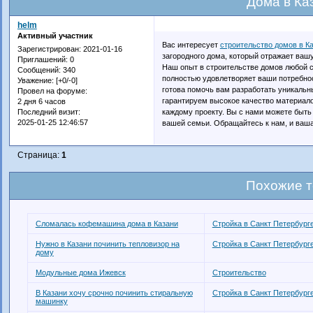
Дома в Ка
helm
Активный участник
Вас интересует
строительство домов в К
Зарегистрирован
: 2021-01-16
загородного дома, который отражает ваш
Приглашений:
0
Наш опыт в строительстве домов любой с
Сообщений:
340
полностью удовлетворяет ваши потребнос
Уважение:
[+0/-0]
готова помочь вам разработать уникальн
Провел на форуме:
гарантируем высокое качество материал
2 дня 6 часов
каждому проекту. Вы с нами можете быть
Последний визит:
2025-01-25 12:46:57
вашей семьи. Обращайтесь к нам, и ваша
Страница:
1
Похожие 
Сломалась кофемашина дома в Казани
Стройка в Санкт Петербург
Нужно в Казани починить тепловизор на
Стройка в Санкт Петербург
дому
Модульные дома Ижевск
Строительство
В Казани хочу срочно починить стиральную
Стройка в Санкт Петербург
машинку