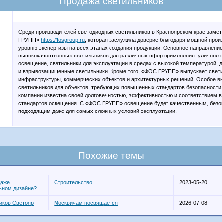
Продажа светильников
Среди производителей светодиодных светильников в Красноярском крае заме
ГРУПП»
https://fosgroup.ru
, которая заслужила доверие благодаря мощной прои
уровню экспертизы на всех этапах создания продукции. Основное направлени
высококачественных светильников для различных сфер применения: уличное
освещение, светильники для эксплуатации в средах с высокой температурой, 
и взрывозащищенные светильники. Кроме того, «ФОС ГРУПП» выпускает свет
инфраструктуры, коммерческих объектов и архитектурных решений. Особое в
светильников для объектов, требующих повышенных стандартов безопасности
компании известна своей долговечностью, эффективностью и соответствием
стандартов освещения. С «ФОС ГРУПП» освещение будет качественным, без
подходящим даже для самых сложных условий эксплуатации.
Похожие темы
даже
Строительство
2023-05-20
ьном дизайне?
иков Светояр
Москвичам посвящается
2026-07-08