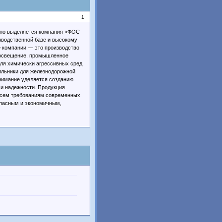
1
тно выделяется компания «ФОС
зводственной базе и высокому
е компании — это производство
 освещение, промышленное
для химически агрессивных сред
ильники для железнодорожной
нимание уделяется созданию
 и надежности. Продукция
 всем требованиям современных
опасным и экономичным,