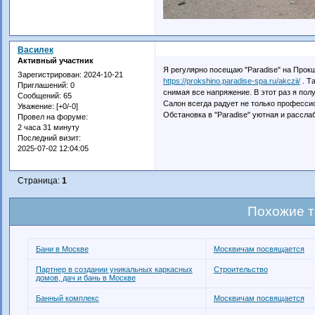
Василек
Активный участник
Я регулярно посещаю "Paradise" на Прок
Зарегистрирован
: 2024-10-21
https://prokshino.paradise-spa.ru/akczii/
. Т
Приглашений:
0
снимая все напряжение. В этот раз я пол
Сообщений:
65
Салон всегда радует не только професси
Уважение:
[+0/-0]
Обстановка в "Paradise" уютная и рассл
Провел на форуме:
2 часа 31 минуту
Последний визит:
2025-07-02 12:04:05
Страница:
1
Похожие 
Бани в Москве
Москвичам посвящается
Партнер в создании уникальных каркасных
Строительство
домов, дач и бань в Москве
Банный комплекс
Москвичам посвящается