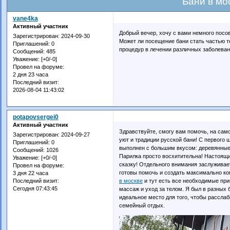
Бани в мо
vane4ka
Активный участник
Добрый вечер, хочу с вами немного посов
Зарегистрирован
: 2024-09-30
Может ли посещение бани стать частью т
Приглашений:
0
процедур в лечении различных заболеван
Сообщений:
485
Уважение:
[+0/-0]
Провел на форуме:
2 дня 23 часа
Последний визит:
2026-08-04 11:43:02
potapovsergei0
Активный участник
Здравствуйте, смогу вам помочь, на само
Зарегистрирован
: 2024-09-27
уют и традиции русской бани! С первого 
Приглашений:
0
выполнен с большим вкусом: деревянные 
Сообщений:
1026
Парилка просто восхитительна! Настоящи
Уважение:
[+0/-0]
сказку! Отдельного внимания заслуживае
Провел на форуме:
готовы помочь и создать максимально к
3 дня 22 часа
в москве
и тут есть все необходимые при
Последний визит:
Сегодня 07:43:45
массаж и уход за телом. Я был в разных 
идеальное место для того, чтобы расслаб
семейный отдых.