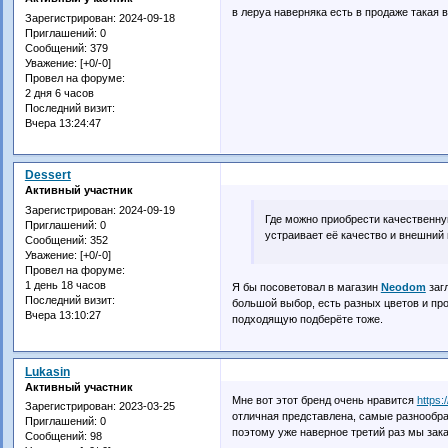
в леруа наверняка есть в продаже такая в
Зарегистрирован
: 2024-09-18
Приглашений:
0
Сообщений:
379
Уважение:
[+0/-0]
Провел на форуме:
2 дня 6 часов
Последний визит:
Вчера 13:24:47
Dessert
Активный участник
Зарегистрирован
: 2024-09-19
Где можно приобрести качественную
Приглашений:
0
устраивает её качество и внешний 
Сообщений:
352
Уважение:
[+0/-0]
Провел на форуме:
1 день 18 часов
Я бы посоветовал в магазин
Neodom
загл
Последний визит:
большой выбор, есть разных цветов и про
Вчера 13:10:27
подходящую подберёте тоже.
Lukasin
Активный участник
Мне вот этот бренд очень нравится
https:
Зарегистрирован
: 2023-03-25
отличная представлена, самые разнообра
Приглашений:
0
поэтому уже наверное третий раз мы зак
Сообщений:
98