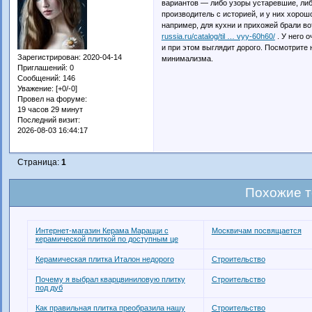
вариантов — либо узоры устаревшие, либо
производитель с историей, и у них хорош
например, для кухни и прихожей брали в
russia.ru/catalog/til … vyy-60h60/
. У него 
и при этом выглядит дорого. Посмотрите 
Зарегистрирован
: 2020-04-14
минимализма.
Приглашений:
0
Сообщений:
146
Уважение:
[+0/-0]
Провел на форуме:
19 часов 29 минут
Последний визит:
2026-08-03 16:44:17
Страница:
1
Похожие 
Интернет-магазин Керама Марацци с
Москвичам посвящается
керамической плиткой по доступным це
Керамическая плитка Италон недорого
Строительство
Почему я выбрал кварцвиниловую плитку
Строительство
под дуб
Как правильная плитка преобразила нашу
Строительство