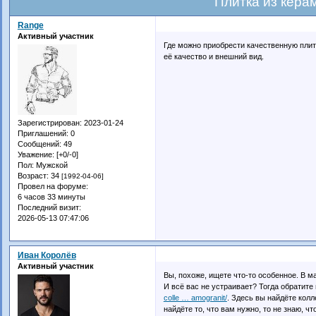
Плитка из кера
Range
Активный участник
Где можно приобрести качественную плитк
её качество и внешний вид.
Зарегистрирован
: 2023-01-24
Приглашений:
0
Сообщений:
49
Уважение:
[+0/-0]
Пол:
Мужской
Возраст:
34
[1992-04-06]
Провел на форуме:
6 часов 33 минуты
Последний визит:
2026-05-13 07:47:06
Иван Королёв
Активный участник
Вы, похоже, ищете что-то особенное. В м
И всё вас не устраивает? Тогда обратите
colle … amogranit/
. Здесь вы найдёте колл
найдёте то, что вам нужно, то не знаю, ч