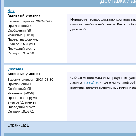
Доставка ла
Nex
Активный участник
Интересует вопрос доставки крупного зак
Зарегистрирован
: 2024-09-06
свой автомобиль небольшой. Как это обы
Приглашений:
0
доставки?
Сообщений:
99
Уважение:
[+0/-0]
Провел на форуме:
9 часов 3 минуты
Последний визит:
Сегодня 19:52:28
ybozema
Активный участник
Сейчас многие магазины предлагают удоб
Зарегистрирован
: 2024-08-30
ламинат
на сайте
, и там с логистикой вс
Приглашений:
0
времени, заранее позвонили, уточнили ад
Сообщений:
98
Уважение:
[+0/-0]
Провел на форуме:
9 часов 31 минуту
Последний визит:
Сегодня 19:52:01
Страница:
1