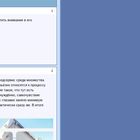
1
тить внимание в его
2
омедсервис среди множества
рьёзно относятся к процессу
 такое, что тут есть
инуждённо, самочувствие
с глазами заняло минимум
ктически сразу же. В итоге