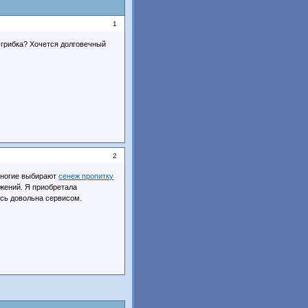
1
 грибка? Хочется долговечный
2
Многие выбирают
сенеж пропитку
ажений. Я приобретала
ась довольна сервисом.