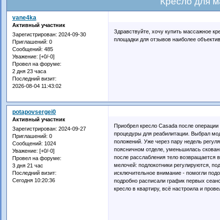
Кресло для 
vane4ka
Активный участник
Здравствуйте, хочу купить массажное кре
Зарегистрирован
: 2024-09-30
площадки для отзывов наиболее объектив
Приглашений:
0
Сообщений:
485
Уважение:
[+0/-0]
Провел на форуме:
2 дня 23 часа
Последний визит:
2026-08-04 11:43:02
potapovsergei0
Активный участник
Приобрел кресло Casada после операции
Зарегистрирован
: 2024-09-27
процедуры для реабилитации. Выбрал мо
Приглашений:
0
положений. Уже через пару недель регул
Сообщений:
1024
поясничном отделе, уменьшилась скован
Уважение:
[+0/-0]
после расслабления тело возвращается в
Провел на форуме:
мелочей: подлокотники регулируются, по
3 дня 21 час
исключительное внимание - помогли под
Последний визит:
Сегодня 10:20:36
подробно расписали график первых сеанс
кресло в квартиру, всё настроила и прове