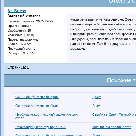
Отели в 
AntiStress
Активный участник
Когда речь идет о летнем отпуске, Сочи 
Зарегистрирован
: 2024-12-29
климату, морю и большому выбору мест д
Приглашений:
0
выбрать действительно удобный и подход
Сообщений:
19
и выбрать размещение под свой формат от
Уважение:
[+0/-0]
Это удобно, если вам важно заранее оце
Провел на форуме:
расположением. Такой подход помогает с
2 часа 5 минут
выездом.
Последний визит:
Сегодня 13:53:25
Страница:
1
Похожие 
Сочи или Крым что выбрать
Досуг
Сочи или Крым что выбрать
Досуг
Необходим комплексный маркетинг для
Стройка в Санкт Петербург
отеля
Рекомендации по отдыху в Сочи
Москвичам посвящается
Где посмотреть прайс-лист на проживание в
Досуг