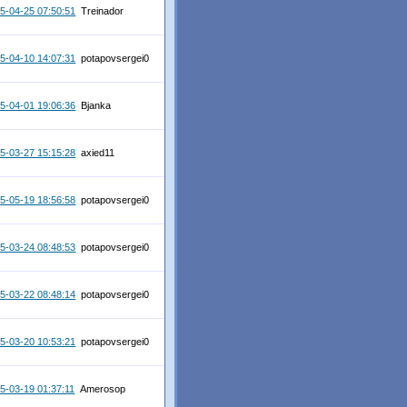
5-04-25 07:50:51
Treinador
5-04-10 14:07:31
potapovsergei0
5-04-01 19:06:36
Bjanka
5-03-27 15:15:28
axied11
5-05-19 18:56:58
potapovsergei0
5-03-24 08:48:53
potapovsergei0
5-03-22 08:48:14
potapovsergei0
5-03-20 10:53:21
potapovsergei0
5-03-19 01:37:11
Amerosop