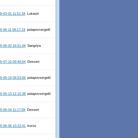
6-03-01 11:51:34
Lukasin
5-06-11 09:17:19
potapovsergei0
5-06-02 16:51:44
Sangriya
5-07-10 09:40:04
Dessert
5-05-19 09:53:06
potapovsergei0
5-05-13 12:15:38
potapovsergei0
5-06-04 11:17:09
Dessert
5-06-06 10:22:41
korso