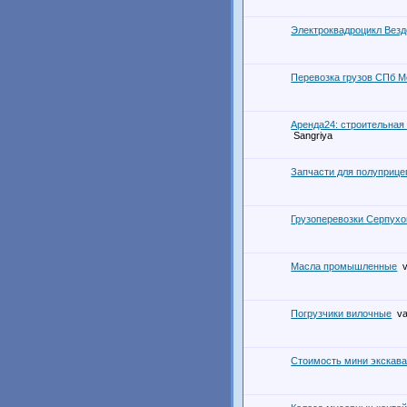
Электроквадроцикл Вез
Перевозка грузов СПб М
Аренда24: строительная
Sangriya
Запчасти для полуприце
Грузоперевозки Серпух
Масла промышленные
Погрузчики вилочные
v
Стоимость мини экскав