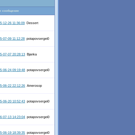
е сообщение
5-12-26 11:36:09
Dessert
5-07-09 11:12:28
potapovsergei0
5-07-07 20:28:13
Bjanka
5-06-24 09:19:48
potapovsergei0
5-06-22 22:12:26
Amerosop
5-06-20 10:52:43
potapovsergei0
6-07-13 14:23:04
potapovsergei0
5-06-19 18:39:35
potapovsergei0