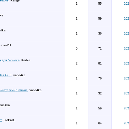
йнеров
Range
1
55
202
ka
1
59
202
illka
1
36
202
axied11
0
71
202
 для бизнеса
Kirillka
2
81
202
des GLE
vane4ka
1
76
202
двигателей Cummins
vane4ka
1
32
202
ane4ka
1
59
202
от
StoProC
1
64
202