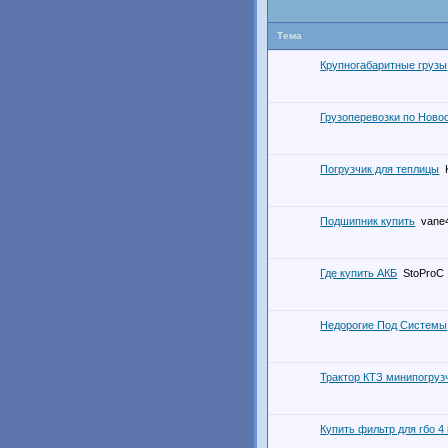
Тема
Крупногабаритные грузы
Грузоперевозки по Ново
Погрузчик для теплицы
Подшипник купить
vane
Где купить АКБ
StoProC
Недорогие Под Системы
Трактор КТЗ минипогруз
Купить фильтр для гбо 4