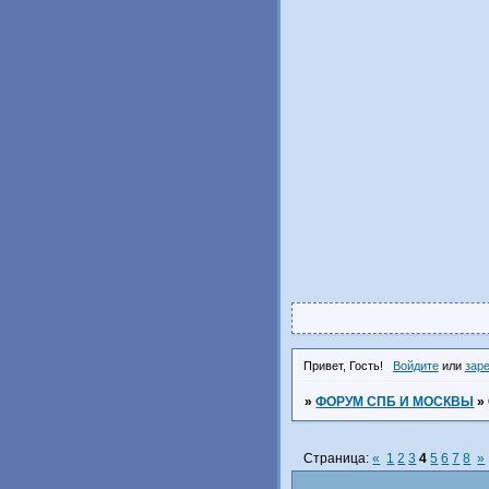
Привет, Гость!
Войдите
или
зар
»
ФОРУМ СПБ И МОСКВЫ
»
Страница:
«
1
2
3
4
5
6
7
8
»