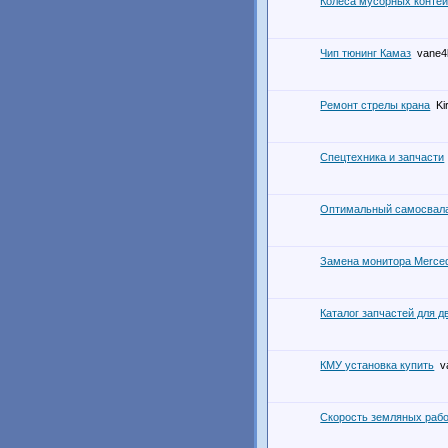
Колеса мусорных конте
Чип тюнинг Камаз
vane4
Ремонт стрелы крана
Kir
Спецтехника и запчасти
Оптимальный самосвала
Замена монитора Merce
Каталог запчастей для 
КМУ установка купить
v
Скорость земляных раб