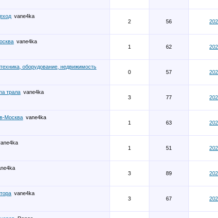
деход
vane4ka
2
56
202
осква
vane4ka
1
62
202
 техника, оборудование, недвижимость
0
57
202
па трала
vane4ka
3
77
202
ов-Москва
vane4ka
1
63
202
vane4ka
1
51
202
ane4ka
3
89
202
атора
vane4ka
3
67
202