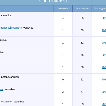
Спецтехника
Ответов
Просмотров
Последне
vane4ka
4
65
202
сибирской области
vane4ka
1
59
202
Kirillka
1
51
202
4ka
1
45
202
1
38
202
potapovsergei0
0
52
202
чик
vane4ka
3
77
202
 поколения
vane4ka
1
53
202