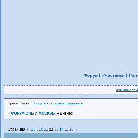
Форум
Участники
Рег
Активные те
Привет, Гость!
Войдите
или
зарегистрируйтесь
.
»
ФОРУМ СПБ И МОСКВЫ
»
Бизнес
Страница:
«
1
…
10
11
12
13
14
…
28
»