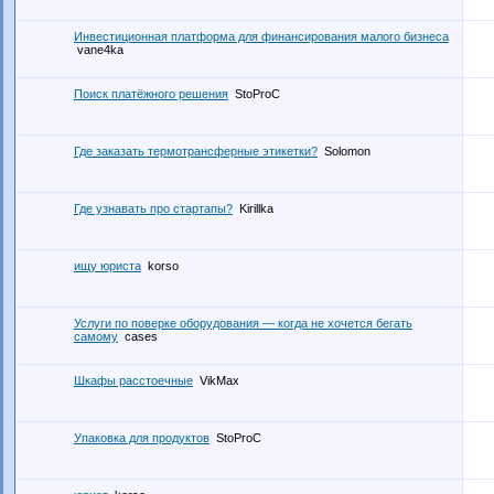
Инвестиционная платформа для финансирования малого бизнеса
vane4ka
Поиск платёжного решения
StoProC
Где заказать термотрансферные этикетки?
Solomon
Где узнавать про стартапы?
Kirillka
ищу юриста
korso
Услуги по поверке оборудования — когда не хочется бегать
самому
cases
Шкафы расстоечные
VikMax
Упаковка для продуктов
StoProC