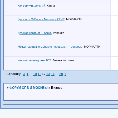
Как вернуть деньги?
Xanna
Где взять X-Code в Москве и СПб?
МОРИАРТИ
Детская карта от Т-банка
vane4ka
Международные морские перевозки — вопросы
МОРИАРТИ
Как лучше внедрять 1С?
Анечка Кислова
Страница:
«
1
…
10
11
12
13
14
…
28
»
»
ФОРУМ СПБ И МОСКВЫ
»
Бизнес