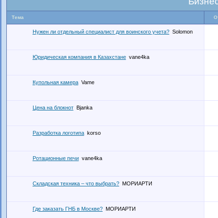
Бизне
Тема
О
Нужен ли отдельный специалист для воинского учета?
Solomon
Юридическая компания в Казахстане
vane4ka
Купольная камера
Vame
Цена на блокнот
Bjanka
Разработка логотипа
korso
Ротационные печи
vane4ka
Складская техника – что выбрать?
МОРИАРТИ
Где заказать ГНБ в Москве?
МОРИАРТИ