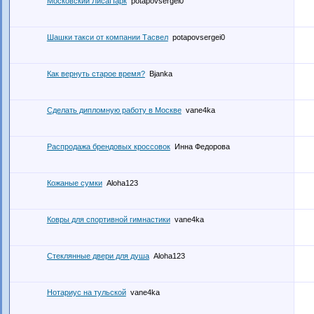
Московский ЛисаПарк
potapovsergei0
Шашки такси от компании Тасвел
potapovsergei0
Как вернуть старое время?
Bjanka
Сделать дипломную работу в Москве
vane4ka
Распродажа брендовых кроссовок
Инна Федорова
Кожаные сумки
Aloha123
Ковры для спортивной гимнастики
vane4ka
Стеклянные двери для душа
Aloha123
Нотариус на тульской
vane4ka