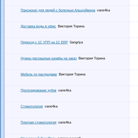
Пансионат для людей с болезнью Альцгеймера
vane4ka
Доставка воды в офис
Виктория Торина
Переход с 1С УПП на 1С ERP
Sangriya
Нужны распашные шкафы на заказ
Виктория Торина
Мебель по распродаже
Виктория Торина
Протезирование зубов
vane4ka
Стоматология
vane4ka
Платная стоматология
vane4ka