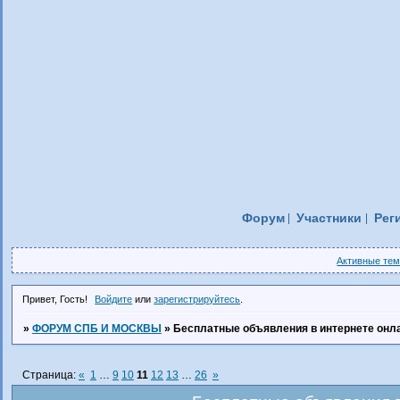
Форум
Участники
Рег
Активные те
Привет, Гость!
Войдите
или
зарегистрируйтесь
.
»
ФОРУМ СПБ И МОСКВЫ
»
Бесплатные объявления в интернете онл
Страница:
«
1
…
9
10
11
12
13
…
26
»