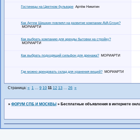
Гостиницы на Цветном бульваре
Артём Никитин
Как Артем Шишкин повлиял на развитие компании AVA Group?
МОРИАРТИ
Как выбрать компанию для аренды бытовки на стройку?
МОРИАРТИ
Как выбрать подходящий сильфон для дренажа?
МОРИАРТИ
Где можно арендовать склад для хранения вещей?
МОРИАРТИ
Страница:
«
1
…
9
10
11
12
13
…
26
»
»
ФОРУМ СПБ И МОСКВЫ
»
Бесплатные объявления в интернете онл