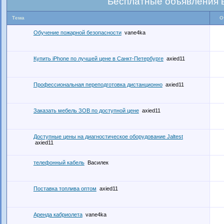
Бесплатные объявления 
Тема
О
Обучение пожарной безопасности
vane4ka
Купить iPhone по лучшей цене в Санкт-Петербурге
axied11
Профессиональная переподготовка дистанционно
axied11
Заказать мебель ЗОВ по доступной цене
axied11
Доступные цены на диагностическое оборудование Jaltest
axied11
телефонный кабель
Василек
Поставка топлива оптом
axied11
Аренда кабриолета
vane4ka