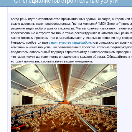
От специалистов строительные услуги
Когда речь идет о строительстве промышленных зданий, складов, ангаров или
важно доверить дело профессионалам. Группа компаний "МСК Энергия" предла
решению задач любого уровня сложности. Мы выполняем изыскания, техничес
проектирование и строительство, а также реконструкцию и капитальный ремон
как по готовым проектам, так и разрабатывают уникальные решения под конкр
Неважно, требуется вам
строительство птицефабрик
или складских ангаров – 
компании множество успешно реализованных проектов, которые подтверждают
предлагаем современный подход к строительству с использованием проверенн
что гарантирует долговечность и надежность каждого объекта. Обращайтесь к н
который полностью соответствует вашим ожиданиям.