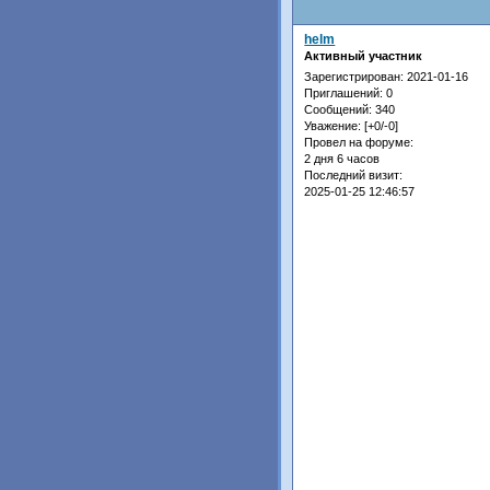
helm
Активный участник
Зарегистрирован
: 2021-01-16
Приглашений:
0
Сообщений:
340
Уважение:
[+0/-0]
Провел на форуме:
2 дня 6 часов
Последний визит:
2025-01-25 12:46:57