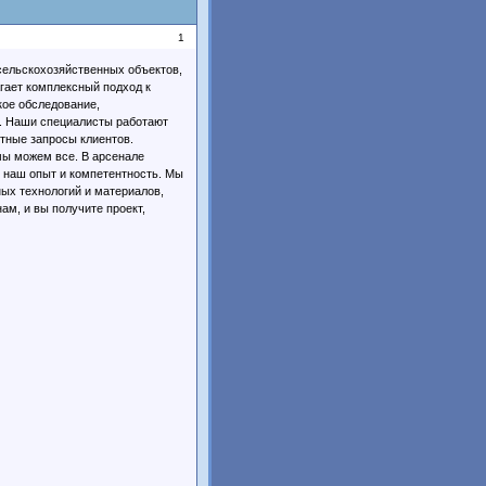
1
 сельскохозяйственных объектов,
гает комплексный подход к
кое обследование,
т. Наши специалисты работают
етные запросы клиентов.
мы можем все. В арсенале
 наш опыт и компетентность. Мы
ых технологий и материалов,
ам, и вы получите проект,