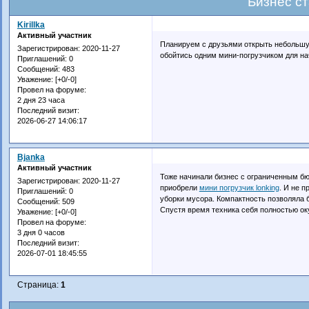
Бизнес с
Kirillka
Активный участник
Планируем с друзьями открыть небольшу
Зарегистрирован
: 2020-11-27
обойтись одним мини-погрузчиком для на
Приглашений:
0
Сообщений:
483
Уважение:
[+0/-0]
Провел на форуме:
2 дня 23 часа
Последний визит:
2026-06-27 14:06:17
Bjanka
Активный участник
Тоже начинали бизнес с ограниченным бю
Зарегистрирован
: 2020-11-27
приобрели
мини погрузчик lonking
. И не п
Приглашений:
0
уборки мусора. Компактность позволяла б
Сообщений:
509
Спустя время техника себя полностью ок
Уважение:
[+0/-0]
Провел на форуме:
3 дня 0 часов
Последний визит:
2026-07-01 18:45:55
Страница:
1