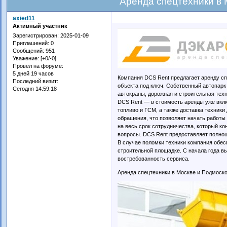
Аренда спецтехники в 
axied11
Активный участник
Зарегистрирован
: 2025-01-09
Приглашений:
0
Сообщений:
951
Уважение:
[+0/-0]
Провел на форуме:
5 дней 19 часов
Компания DCS Rent предлагает аренду с
Последний визит:
объекта под ключ. Собственный автопарк 
Сегодня 14:59:18
автокраны, дорожная и строительная тех
DCS Rent — в стоимость аренды уже вклю
топливо и ГСМ, а также доставка техники
обращения, что позволяет начать работы
на весь срок сотрудничества, который к
вопросы. DCS Rent предоставляет полноц
В случае поломки техники компания обес
строительной площадке. С начала года вы
востребованность сервиса.
Аренда спецтехники в Москве и Подмоск