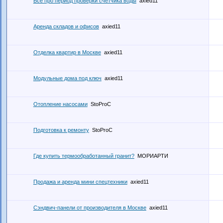
Все про период проверки счетчика воды
axied11
Аренда складов и офисов
axied11
Отделка квартир в Москве
axied11
Модульные дома под ключ
axied11
Отопление насосами
StoProC
Подготовка к ремонту
StoProC
Где купить термообработанный гранит?
МОРИАРТИ
Продажа и аренда мини спецтехники
axied11
Сэндвич-панели от производителя в Москве
axied11