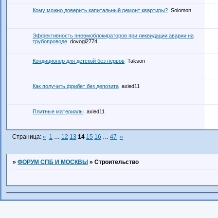
Кому можно доверить капитальный ремонт квартиры?
Solomon
Эффективность пневмоблокираторов при ликвидации аварии на
трубопроводе
dovogi2774
Кондиционер для детской без нервов
Takson
Как получить фрибет без депозита
axied11
Плитные материалы
axied11
Страница:
«
1
…
12
13
14
15
16
…
47
»
»
ФОРУМ СПБ И МОСКВЫ
»
Строительство