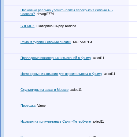
Насколько реально уложить плиты перекрытия силами 4-5
человек?
dovogi2774
SHEMUZ
Екатерина Сырбу-Колева
Ремонт турбины своими силами
МОРИАРТИ
Проведение инженерных изысканий в Крыму
axied11
Инженерные изыскания для строительства в Крыму
axied11
Скульптуры на заказ в Москве
axied11
Проводка
Vame
Изделия из полиуретана в Санкт-Петербурге
axied11