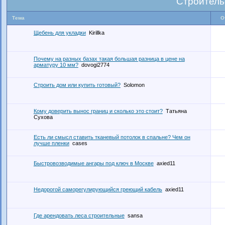
Строитель
Тема
О
Щебень для укладки
Kirillka
Почему на разных базах такая большая разница в цене на
арматуру 10 мм?
dovogi2774
Строить дом или купить готовый?
Solomon
Кому доверить вынос границ и сколько это стоит?
Татьяна
Сухова
Есть ли смысл ставить тканевый потолок в спальне? Чем он
лучше пленки
cases
Быстровозводимые ангары под ключ в Москве
axied11
Недорогой саморегулирующийся греющий кабель
axied11
Где арендовать леса строительные
sansa