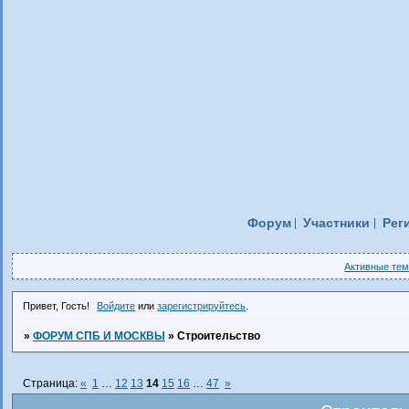
Форум
Участники
Рег
Активные те
Привет, Гость!
Войдите
или
зарегистрируйтесь
.
»
ФОРУМ СПБ И МОСКВЫ
»
Строительство
Страница:
«
1
…
12
13
14
15
16
…
47
»