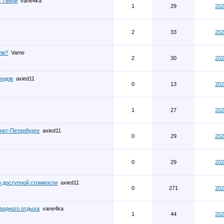
в Твери
vane4ka
1
29
202
2
33
202
ли?
Vame
2
30
202
ендов
axied11
0
13
202
1
27
202
нкт-Петербурге
axied11
0
29
202
1
0
29
202
о доступной стоимости
axied11
0
271
202
родного отдыха
vane4ka
1
44
202