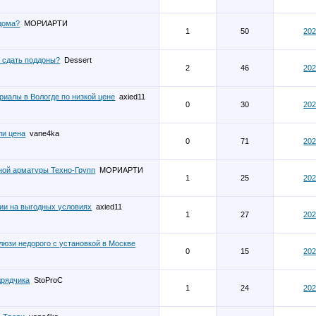
 дома?
МОРИАРТИ
1
50
202
 сдать поддоны?
Dessert
2
46
202
риалы в Вологде по низкой цене
axied11
0
30
202
ли цена
vane4ka
0
71
202
ной арматуры Техно-Групп
МОРИАРТИ
1
25
202
ии на выгодных условиях
axied11
1
27
202
люзи недорого с установкой в Москве
0
15
202
дрядчика
StoProC
1
24
202