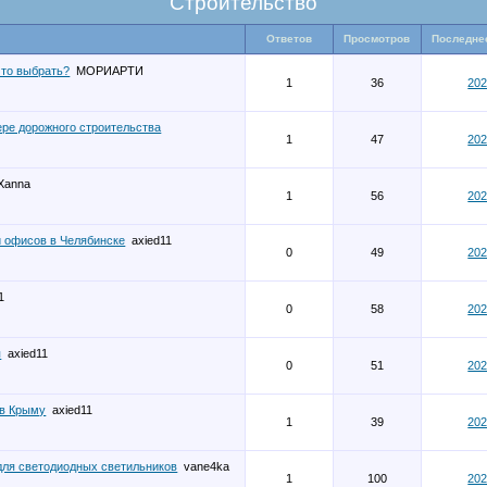
Строительство
Ответов
Просмотров
Последне
что выбрать?
МОРИАРТИ
1
36
202
ре дорожного строительства
1
47
202
Xanna
1
56
202
 офисов в Челябинске
axied11
0
49
202
1
0
58
202
я
axied11
0
51
202
 в Крыму
axied11
1
39
202
ля светодиодных светильников
vane4ka
1
100
202