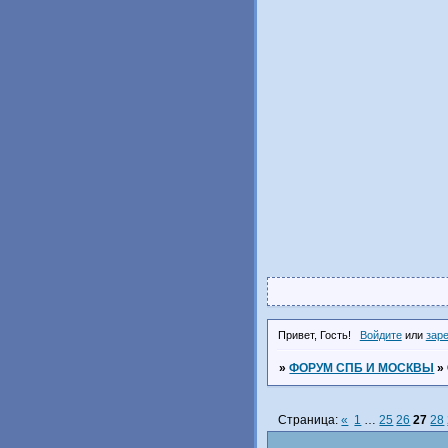
Привет, Гость!
Войдите
или
зар
»
ФОРУМ СПБ И МОСКВЫ
»
Страница:
«
1
…
25
26
27
28