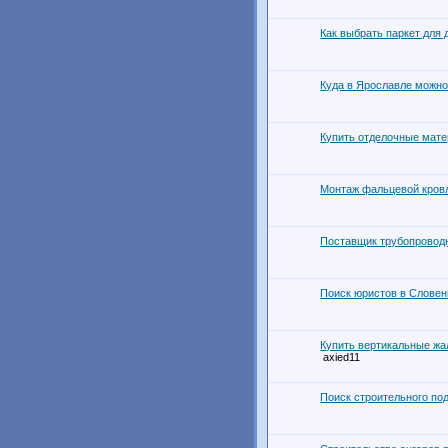
Как выбрать паркет для
Куда в Ярославле можно
Купить отделочные мате
Монтаж фальцевой кров
Поставщик трубопровод
Поиск юристов в Словен
Купить вертикальные жа
axied11
Поиск строительного по