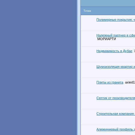
Тема
Полимерные покрытия: 
Надежный партнер в сфе
МОРИАРТИ
Недвижимость в Дубае
Шумоизоляция квартир и
Плиты из гранита
axied1
Септик от производител
Строительная компания
Алюминиевый профиль д