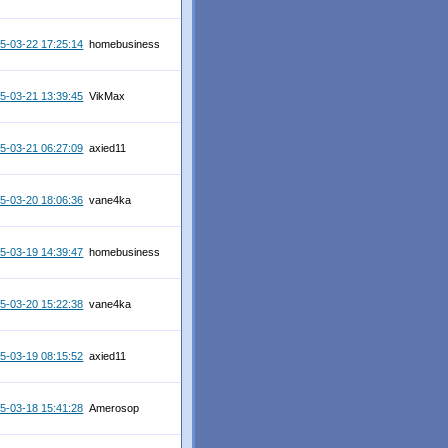
5-03-22 17:25:14
homebusiness
5-03-21 13:39:45
VikMax
5-03-21 06:27:09
axied11
5-03-20 18:06:36
vane4ka
5-03-19 14:39:47
homebusiness
5-03-20 15:22:38
vane4ka
5-03-19 08:15:52
axied11
5-03-18 15:41:28
Amerosop