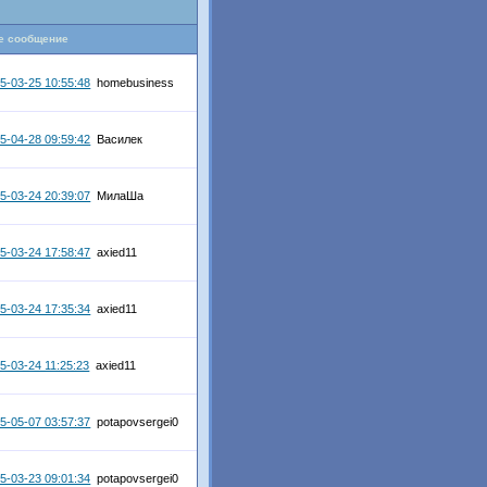
е сообщение
5-03-25 10:55:48
homebusiness
5-04-28 09:59:42
Василек
5-03-24 20:39:07
МилаШа
5-03-24 17:58:47
axied11
5-03-24 17:35:34
axied11
5-03-24 11:25:23
axied11
5-05-07 03:57:37
potapovsergei0
5-03-23 09:01:34
potapovsergei0