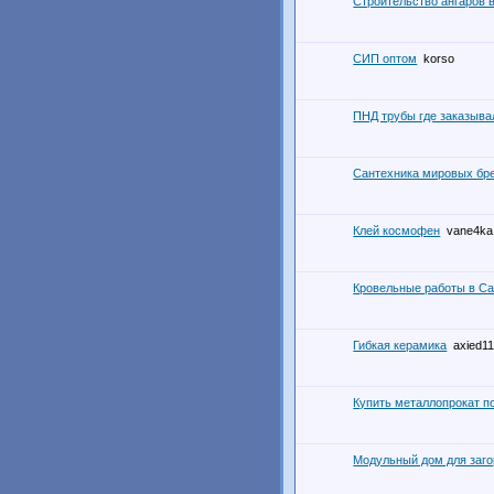
Строительство ангаров 
СИП оптом
korso
ПНД трубы где заказыва
Сантехника мировых бр
Клей космофен
vane4ka
Кровельные работы в Са
Гибкая керамика
axied1
Купить металлопрокат п
Модульный дом для заго