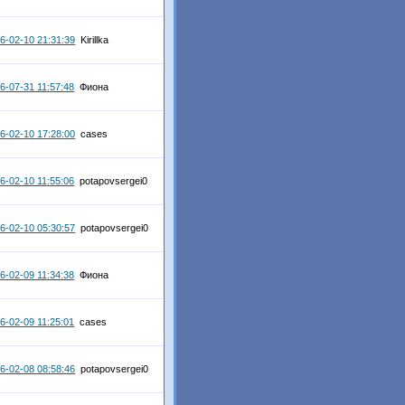
6-02-10 21:31:39
Kirillka
6-07-31 11:57:48
Фиона
6-02-10 17:28:00
cases
6-02-10 11:55:06
potapovsergei0
6-02-10 05:30:57
potapovsergei0
6-02-09 11:34:38
Фиона
6-02-09 11:25:01
cases
6-02-08 08:58:46
potapovsergei0