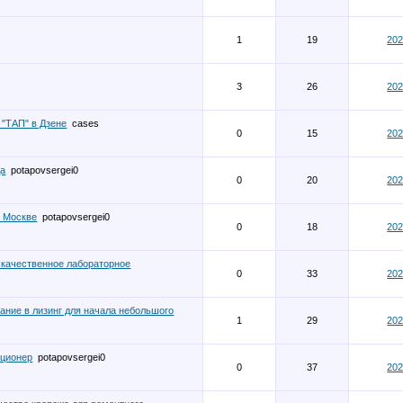
1
19
202
3
26
202
"ТАП" в Дзене
cases
0
15
202
да
potapovsergei0
0
20
202
в Москве
potapovsergei0
0
18
202
 качественное лабораторное
0
33
202
ание в лизинг для начала небольшого
1
29
202
иционер
potapovsergei0
0
37
202