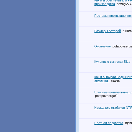
Как мы обеспечивали ка
производства
dovogi277
Поставки промышленного
Размеры батарей
Kirillka
Отопление
potapovserge
Кухонные вытяжки Elica
Как я выбирал надежног
арматуры
cases
Блочные комплектные т
potapovsergei0
Насколько стабилен NT
Цветная подсветка
Bjan