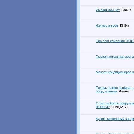
Импорт или нет
Bjanka
Железо в воде
Kirillka
Про блог компании ООО 
Газовая котельная арен
Монтаж кондиционеров 
Почему важно выбирать
оборудование
Фиона
Стоит ли брать оборудов
бизнеса?
dovogi2774
Купить мобильный конд