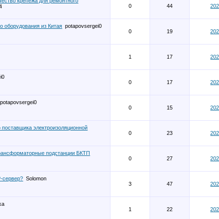
чество крепежа для ремонтного
0
44
202
4
 оборудования из Китая
potapovsergei0
0
19
202
1
17
202
i0
0
17
202
potapovsergei0
0
15
202
о поставщика электроизоляционной
0
23
202
рансформаторные подстанции БКТП
0
27
202
P-сервер?
Solomon
3
47
202
ka
1
22
202