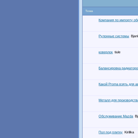
Тема
Компания по импорту о
Рулонные системы
Bjan
коверлок
tiule
Балансировка радиатор
Какой Proma взять для 
Металл для производств
Обслуживание Mazda
B
Пол под плитку
Kirillka