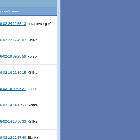
е сообщение
6-02-24 12:55:13
potapovsergei0
6-02-22 17:49:07
Kirillka
6-02-19 09:28:59
korso
6-02-16 21:39:15
Kirillka
6-02-16 09:06:27
cases
6-02-14 14:11:33
Bjanka
6-02-14 13:50:33
Kirillka
6-02-12 21:37:40
Bjanka