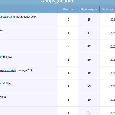
Оборудование
Ответов
Просмотров
Последне
борудования
potapovsergei0
0
18
202
ka
1
17
202
2
42
202
ов
Bjanka
1
19
202
авторемонта?
dovogi2774
1
19
202
а
Kirillka
1
23
202
janka
1
19
202
1
21
202