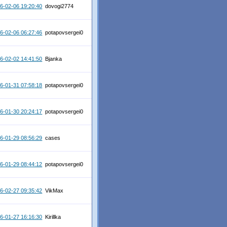
6-02-06 19:20:40
dovogi2774
6-02-06 06:27:46
potapovsergei0
6-02-02 14:41:50
Bjanka
6-01-31 07:58:18
potapovsergei0
6-01-30 20:24:17
potapovsergei0
6-01-29 08:56:29
cases
6-01-29 08:44:12
potapovsergei0
6-02-27 09:35:42
VikMax
6-01-27 16:16:30
Kirillka