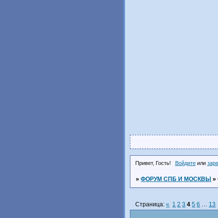
Привет, Гость!
Войдите
или
зар
»
ФОРУМ СПБ И МОСКВЫ
»
Страница:
«
1
2
3
4
5
6
…
13