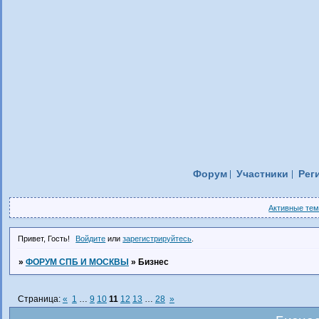
Форум
Участники
Рег
Активные те
Привет, Гость!
Войдите
или
зарегистрируйтесь
.
»
ФОРУМ СПБ И МОСКВЫ
»
Бизнес
Страница:
«
1
…
9
10
11
12
13
…
28
»