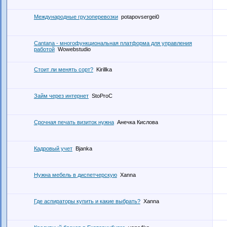
Международные грузоперевозки
potapovsergei0
Cantana - многофункциональная платформа для управления
работой
Wowebstudio
Стоит ли менять сорт?
Kirillka
Займ через интернет
StoProC
Срочная печать визиток нужна
Анечка Кислова
Кадровый учет
Bjanka
Нужна мебель в диспетчерскую
Xanna
Где аспираторы купить и какие выбрать?
Xanna