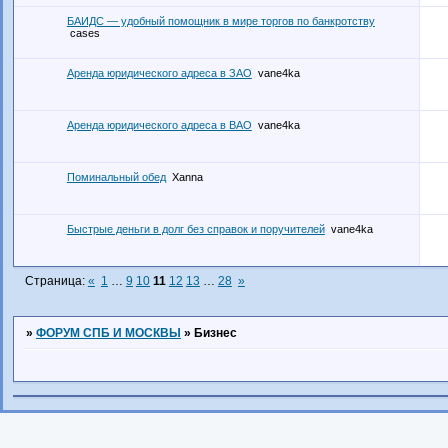
БАИДС — удобный помощник в мире торгов по банкротству
cases
Аренда юридического адреса в ЗАО
vane4ka
Аренда юридического адреса в ВАО
vane4ka
Поминальный обед
Xanna
Быстрые деньги в долг без справок и поручителей
vane4ka
Страница:
«
1
…
9
10
11
12
13
…
28
»
»
ФОРУМ СПБ И МОСКВЫ
»
Бизнес