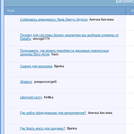
Бизне
Тема
О
Собираюсь арендовать Лада Ларгус фургон
Анечка Кислова
Почему для системы бизнес-аналитики мы выбрали серверы от
DataRu
dovogi2774
Подскажите, где можно приобрести дисковые поворотные
затворы Ebro-Arma
Хаос
Сканер для магазина
Bjanka
Shatters
potapovsergei0
Цветной скотч
Kirillka
Где найти оборудование для мероприятия?
Анечка Кислова
Где брать мясо для шаурмы?
Bjanka