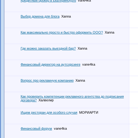
Кредитный брокер в Екатеринбурге
vane4ka
Выбор домена для блога
Xanna
Как максимально просто и быстро оформить ООО?
Xanna
Где можно заказать выездной бар?
Xanna
Финансовый директор на аутсорсинге
vane4ka
Вопрос про рекламную компанию
Xanna
Как проверить компетенции рекламного агентства до подписания
договора?
Халвелир
Ищем ресторан для особого случая
МОРИАРТИ
Финансовый форум
vane4ka