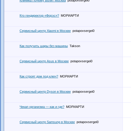
Клиника Почему Болит Москва
potapovsergei0
Кто гендиректор «Форэс»?
МОРИАРТИ
Сервисный центр Xiaomi в Москве
potapovsergei0
Как получить шары без машины
Takson
Сервисный центр Asus в Москве
potapovsergei0
Как строят дом под ключ?
МОРИАРТИ
Сервисный центр Dyson в Москве
potapovsergei0
Чекап организма — как и где?
МОРИАРТИ
Сервисный центр Samsung в Москве
potapovsergei0