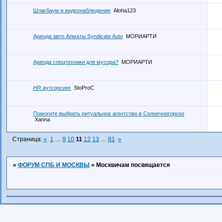
Шлагбаум и видеонаблюдение
Aloha123
Аренда авто Алматы Syndicate Auto
МОРИАРТИ
Аренда спецтехники для мусора?
МОРИАРТИ
HR аутсорсинг
StoProC
Помогите выбрать ритуальное агентство в Солнечногорске
Xanna
Страница:
«
1
…
9
10
11
12
13
…
81
»
»
ФОРУМ СПБ И МОСКВЫ
»
Москвичам посвящается