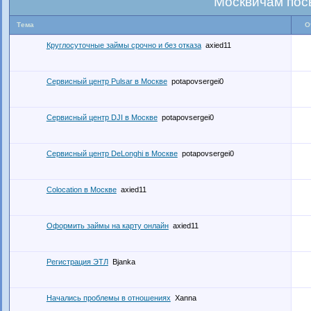
Москвичам пос
Тема
О
Круглосуточные займы срочно и без отказа
axied11
Сервисный центр Pulsar в Москве
potapovsergei0
Сервисный центр DJI в Москве
potapovsergei0
Сервисный центр DeLonghi в Москве
potapovsergei0
Colocation в Москве
axied11
Оформить займы на карту онлайн
axied11
Регистрация ЭТЛ
Bjanka
Начались проблемы в отношениях
Xanna