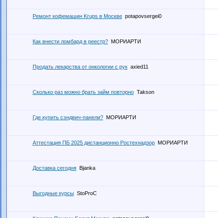
Ремонт кофемашин Krups в Москве
potapovsergei0
Как внести ломбард в реестр?
МОРИАРТИ
Продать лекарства от онкологии с рук
axied11
Сколько раз можно брать займ повторно
Takson
Где купить сэндвич-панели?
МОРИАРТИ
Аттестация ПБ 2025 дистанционно Ростехнадзор
МОРИАРТИ
Доставка сегодня
Bjanka
Выгодные курсы
StoProC