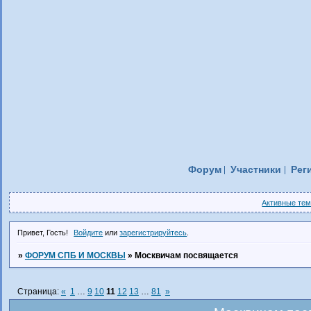
Форум
Участники
Рег
Активные те
Привет, Гость!
Войдите
или
зарегистрируйтесь
.
»
ФОРУМ СПБ И МОСКВЫ
»
Москвичам посвящается
Страница:
«
1
…
9
10
11
12
13
…
81
»