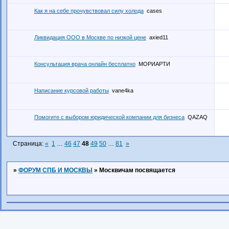
Как я на себе прочувствовал силу холода
cases
Ликвидация ООО в Москве по низкой цене
axied11
Консультация врача онлайн бесплатно
МОРИАРТИ
Написание курсовой работы
vane4ka
Помогите с выбором юридической компании для бизнеса
QAZAQ
Страница:
«
1
…
46
47
48
49
50
…
81
»
»
ФОРУМ СПБ И МОСКВЫ
»
Москвичам посвящается