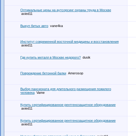
Оптимальные цены на аутсорсинг охраны труда в Москве
axied11
Выкуп битых авто
vane4ka
Институт современной восточной медицины и восстановления
axied11
Где купить металл в Москве недорого?
dusik
Повреждение бетонной балки
Amerosop
Выбор пансионата для длительного размещения пожилого
человека
Vame
Купить сертифицированное рентгенозащитное оборудование
axied11
Купить сертифицированное рентгенозащитное оборудование
axied11