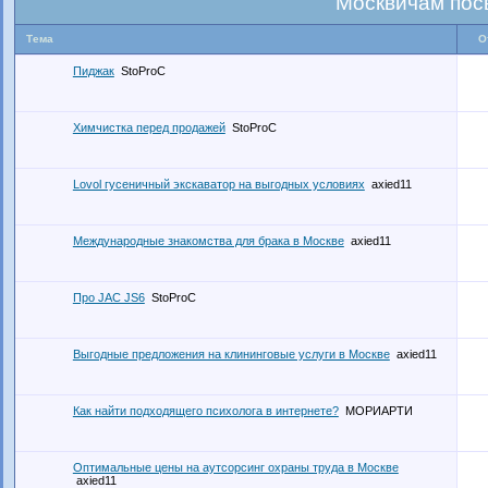
Москвичам пос
Тема
О
Пиджак
StoProC
Химчистка перед продажей
StoProC
Lovol гусеничный экскаватор на выгодных условиях
axied11
Международные знакомства для брака в Москве
axied11
Про JAC JS6
StoProC
Выгодные предложения на клининговые услуги в Москве
axied11
Как найти подходящего психолога в интернете?
МОРИАРТИ
Оптимальные цены на аутсорсинг охраны труда в Москве
axied11