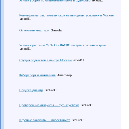
Услуги уборки по оптимальной цене в Одинцово
axied11
Регулировка пластиковых окон на выгодных условиях в Москве
axied11
Остеклить квартиру
Gaivota
Услуги юриста по ОСАГО и КАСКО по демократичной цене
axied11
Студия подкастов в центре Москвы
axied11
Киберспорт и мотивация
Amerosop
Покупка для игр
StoProC
Проверенные аккаунты — путь к успеху
StoProC
Игровые аккаунты — инвестиция?
StoProC