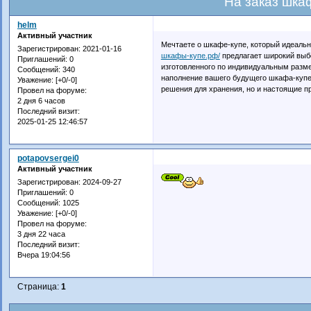
На заказ шка
helm
Активный участник
Мечтаете о шкафе-купе, который идеаль
Зарегистрирован
: 2021-01-16
шкафы-купе.рф/
предлагает широкий выб
Приглашений:
0
изготовленного по индивидуальным разме
Сообщений:
340
наполнение вашего будущего шкафа-купе.
Уважение:
[+0/-0]
решения для хранения, но и настоящие п
Провел на форуме:
2 дня 6 часов
Последний визит:
2025-01-25 12:46:57
potapovsergei0
Активный участник
Зарегистрирован
: 2024-09-27
Приглашений:
0
Сообщений:
1025
Уважение:
[+0/-0]
Провел на форуме:
3 дня 22 часа
Последний визит:
Вчера 19:04:56
Страница:
1