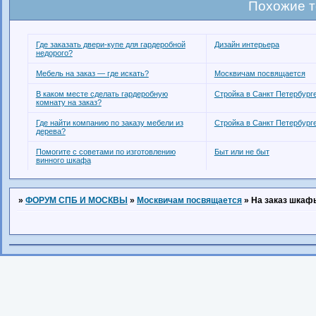
Похожие 
Где заказать двери-купе для гардеробной
Дизайн интерьера
недорого?
Мебель на заказ — где искать?
Москвичам посвящается
В каком месте сделать гардеробную
Стройка в Санкт Петербург
комнату на заказ?
Где найти компанию по заказу мебели из
Стройка в Санкт Петербург
дерева?
Помогите с советами по изготовлению
Быт или не быт
винного шкафа
»
ФОРУМ СПБ И МОСКВЫ
»
Москвичам посвящается
»
На заказ шкаф