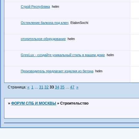
Строй Республика
helm
Остекление балкона под ключ
EtalonSochi
отопительное оборудование
helm
GresLux - создайте уникальный стиль в вашем доме
helm
Производитель предлагает изделия из бетона
helm
Страница:
«
1
…
31
32
33
34
35
…
47
»
»
ФОРУМ СПБ И МОСКВЫ
»
Строительство