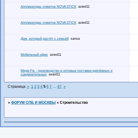
Аппликаторы этикеток NOVA STICK
axied11
Аппликаторы этикеток NOVA STICK
axied11
Дом, который растёт с семьёй
sansa
Мобильный офис
axied11
Mega-Fix - производство и оптовые поставки крепёжных и
соединительных
axied11
Страница:
«
1
2
3
4
5
6
7
…
47
»
»
ФОРУМ СПБ И МОСКВЫ
»
Строительство