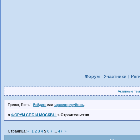
Форум
Участники
Рег
Активные те
Привет, Гость!
Войдите
или
зарегистрируйтесь
.
»
ФОРУМ СПБ И МОСКВЫ
»
Строительство
Страница:
«
1
2
3
4
5
6
7
…
47
»