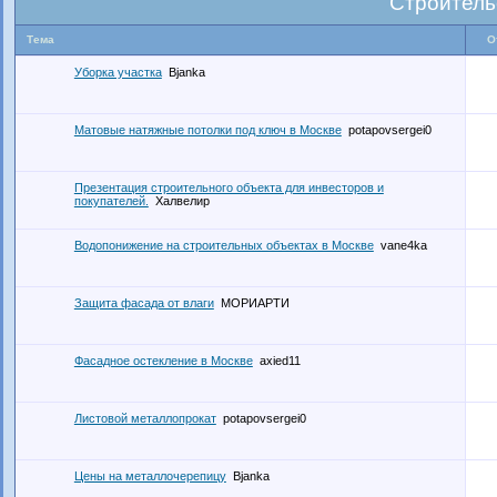
Строитель
Тема
О
Уборка участка
Bjanka
Матовые натяжные потолки под ключ в Москве
potapovsergei0
Презентация строительного объекта для инвесторов и
покупателей.
Халвелир
Водопонижение на строительных объектах в Москве
vane4ka
Защита фасада от влаги
МОРИАРТИ
Фасадное остекление в Москве
axied11
Листовой металлопрокат
potapovsergei0
Цены на металлочерепицу
Bjanka