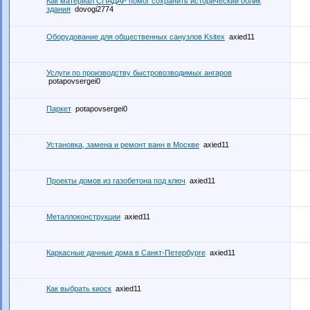
Как материал СПАДАР помог сохранить исторический облик
здания
dovogi2774
Оборудование для общественных санузлов Ksitex
axied11
Услуги по производству быстровозводимых ангаров
potapovsergei0
Паркет
potapovsergei0
Установка, замена и ремонт ванн в Москве
axied11
Проекты домов из газобетона под ключ
axied11
Металлоконструкции
axied11
Каркасные дачные дома в Санкт-Петербурге
axied11
Как выбрать киоск
axied11