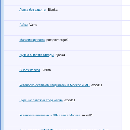
Лента без защиты
Bjanka
Гайки
Vame
Магазин крепежа
potapovsergei0
Нужно вывезти отходы
Bjanka
Вывоз железа
Kirillka
Установка септиков «под ключ» в Москве и МО
axied11
Бурение скважин «под ключ»
axied11
Установка винтовых и ЖБ свай в Москве
axied11