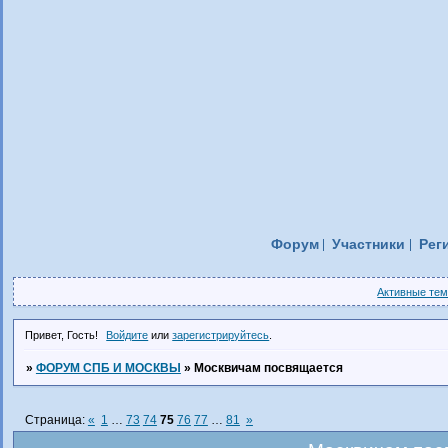
Форум
Участники
Рег
Активные те
Привет, Гость!
Войдите
или
зарегистрируйтесь
.
»
ФОРУМ СПБ И МОСКВЫ
»
Москвичам посвящается
Страница:
«
1
…
73
74
75
76
77
…
81
»