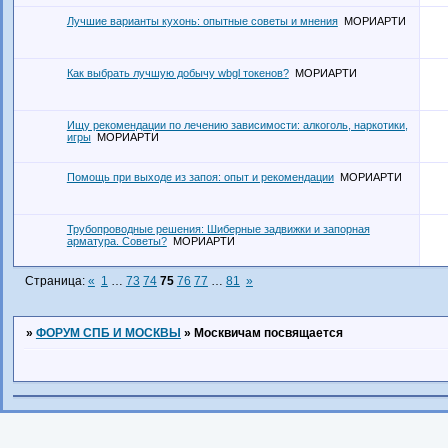
Лучшие варианты кухонь: опытные советы и мнения
МОРИАРТИ
Как выбрать лучшую добычу wbgl токенов?
МОРИАРТИ
Ищу рекомендации по лечению зависимости: алкоголь, наркотики,
игры
МОРИАРТИ
Помощь при выходе из запоя: опыт и рекомендации
МОРИАРТИ
Трубопроводные решения: Шиберные задвижки и запорная
арматура. Советы?
МОРИАРТИ
Страница:
«
1
…
73
74
75
76
77
…
81
»
»
ФОРУМ СПБ И МОСКВЫ
»
Москвичам посвящается