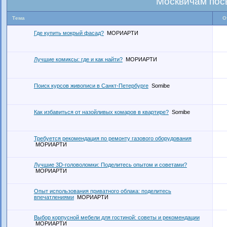
Москвичам пос
Тема
О
Где купить мокрый фасад?
МОРИАРТИ
Лучшие комиксы: где и как найти?
МОРИАРТИ
Поиск курсов живописи в Санкт-Петербурге
Somibe
Как избавиться от назойливых комаров в квартире?
Somibe
Требуется рекомендация по ремонту газового оборудования
МОРИАРТИ
Лучшие 3D-головоломки: Поделитесь опытом и советами?
МОРИАРТИ
Опыт использования приватного облака: поделитесь
впечатлениями
МОРИАРТИ
Выбор корпусной мебели для гостиной: советы и рекомендации
МОРИАРТИ